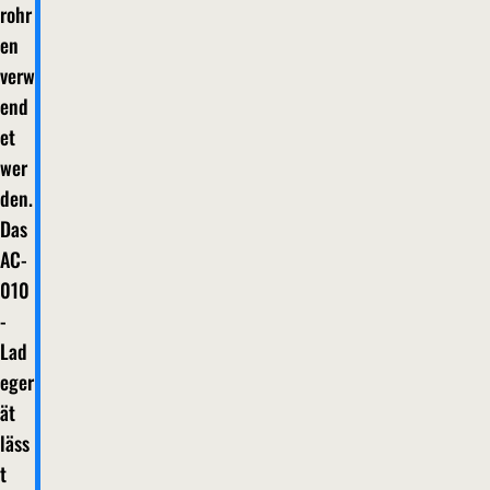
rohr
en
verw
end
et
wer
den.
Das
AC-
010
-
Lad
eger
ät
läss
t