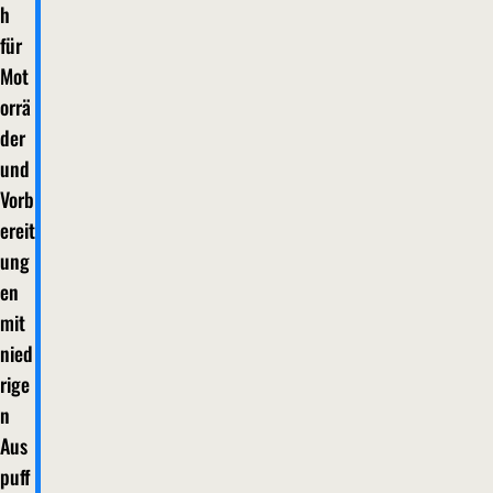
h
für
Mot
orrä
der
und
Vorb
ereit
ung
en
mit
nied
rige
n
Aus
puff