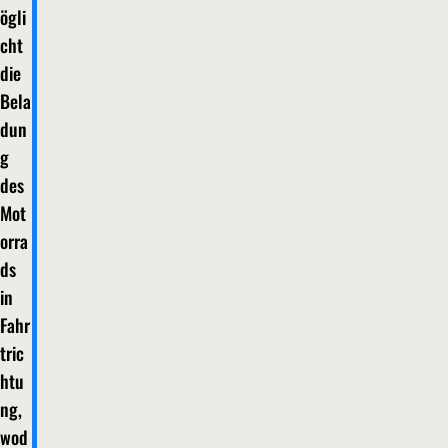
ögli
cht
die
Bela
dun
g
des
Mot
orra
ds
in
Fahr
tric
htu
ng,
wod