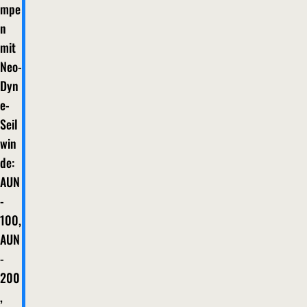
mpe
n
mit
Neo-
Dyn
e-
Seil
win
de:
AUN
-
100,
AUN
-
200
,