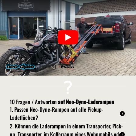
10 Fragen / Antworten
auf Neo-Dyne-Laderampen
1. Passen Neo-Dyne-Rampen auf alle Pickup-
Ladeflächen?
Neo-Dyne bietet Laderampen mit Winde für alle Pick-
2. Können die Laderampen in einem Transporter, Pick-
up, Transporter, im Kofferraum eines Wohnmobils oder
ups, egal ob amerikanische oder europäische Modelle