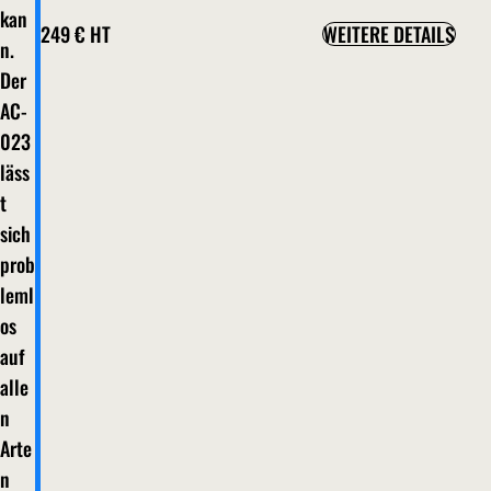
kan
249 €
HT
WEITERE DETAILS
n.
Der
AC-
023
läss
t
sich
prob
leml
os
auf
alle
n
Arte
n