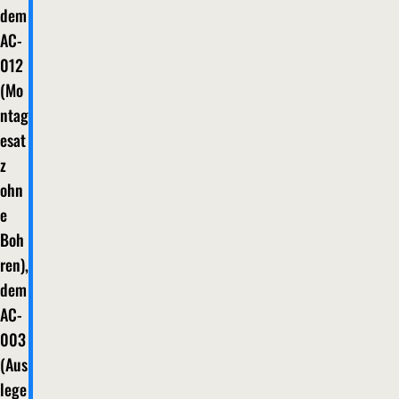
dem
AC-
012
(Mo
ntag
esat
z
ohn
e
Boh
ren),
dem
AC-
003
(Aus
lege