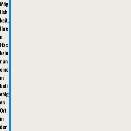
Mög
lich
keit,
Ihre
n
Häc
ksle
r an
eine
m
beli
ebig
en
Ort
in
der