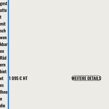
gest
atte
t
mit
sch
wen
kbar
en
Räd
ern
biet
et
1 095 €
HT
WEITERE DETAILS
es
Ihne
n
die