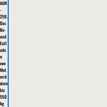
AUN
-
250.
Das
Be-
und
Entl
ade
n
von
Mot
orrä
dern
bis
550
kg