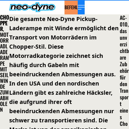
BEFEHL
CHO
AC-
Die gesamte Neo-Dyne Pickup-
PPE
010,
Laderampe mit Winde ermöglicht den
R
,
das
MOT
Transport von Motorrädern im
unv
ORR
erzi
ADL
Chopper-Stil. Diese
chtb
ADE
Motorradkategorie zeichnet sich
are
RAM
PE
Zub
häufig durch Gabeln mit
MIT
ehör
beeindruckenden Abmessungen aus.
SEIL
für
WIN
In den USA und den nordischen
den
DE
Tran
ZUM
Ländern gibt es zahlreiche Häcksler,
spor
ABH
die aufgrund ihrer oft
OLE
t
N
eine
beeindruckenden Abmessungen nur
s
schwer zu transportieren sind. Die
Cho