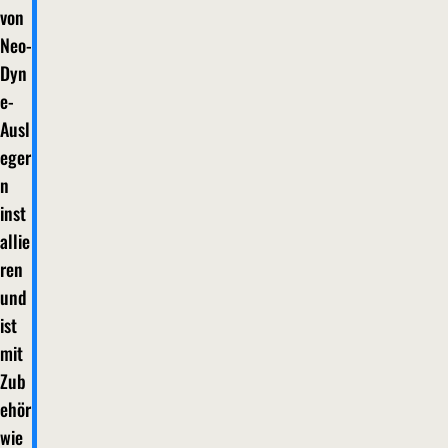
von
Neo-
Dyn
e-
Ausl
eger
n
inst
allie
ren
und
ist
mit
Zub
ehör
wie