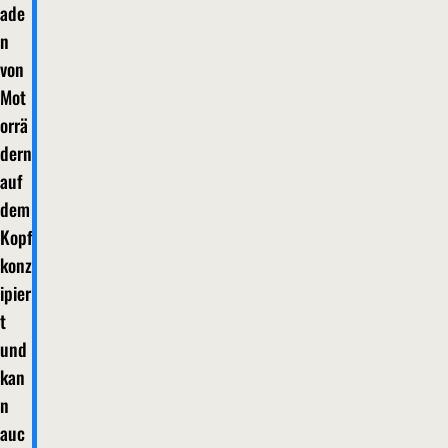
ade
n
von
Mot
orrä
dern
auf
dem
Kopf
konz
ipier
t
und
kan
n
auc