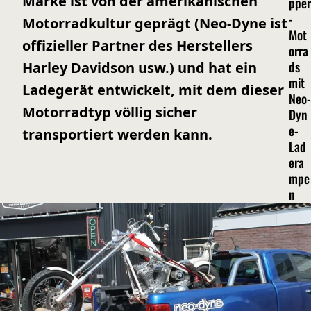
Marke ist von der amerikanischen
pper
-
Motorradkultur geprägt (Neo-Dyne ist
Mot
offizieller Partner des Herstellers
orra
ds
Harley Davidson usw.) und hat ein
mit
Ladegerät entwickelt, mit dem dieser
Neo-
Motorradtyp völlig sicher
Dyn
e-
transportiert werden kann.
Lad
era
mpe
n