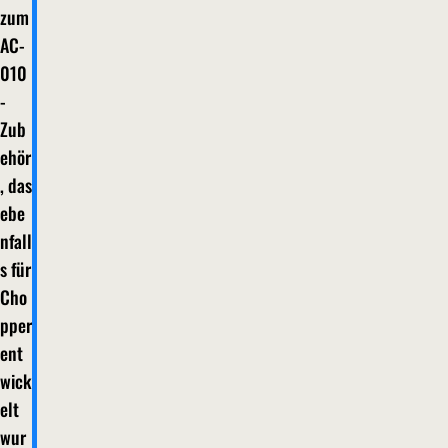
zum
AC-
010
-
Zub
ehör
, das
ebe
nfall
s für
Cho
pper
ent
wick
elt
wur