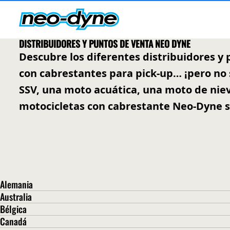
DISTRIBUIDORES Y PUNTOS DE VENTA NEO DYNE
Descubre los diferentes distribuidores y
con cabrestantes para pick-up… ¡pero no 
SSV, una moto acuática, una moto de niev
motocicletas con cabrestante Neo-Dyne s
Alemania
Kunath Fahrzeugbau
Australia
Neo-Dyne Australie
Bélgica
Schlosserstraße 11 04741 Roßwein
Almach Handelsonderneming
Canadá
Geelong West
Internet :
https://www.kunath-verladesystem.de/