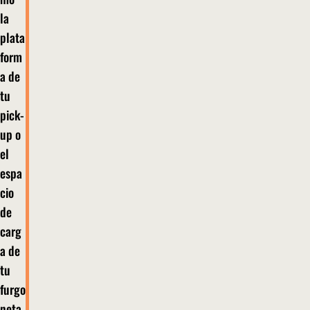
la
plata
form
a de
tu
pick-
up o
el
espa
cio
de
carg
a de
tu
furgo
neta,