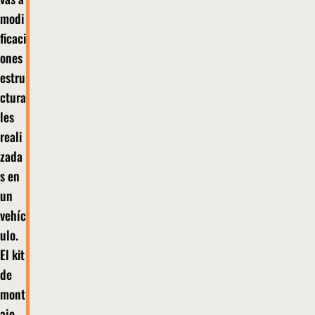
modi
ficaci
ones
estru
ctura
les
reali
zada
s en
un
vehíc
ulo.
El kit
de
mont
aje