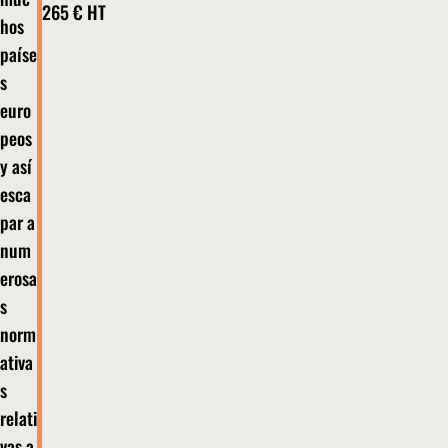
265 €
HT
hos
paíse
s
euro
peos
y así
esca
par a
num
erosa
s
norm
ativa
s
relati
vas a