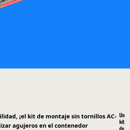
Un
dad, ¡el kit de montaje sin tornillos AC-
kit
alizar agujeros en el contenedor
de