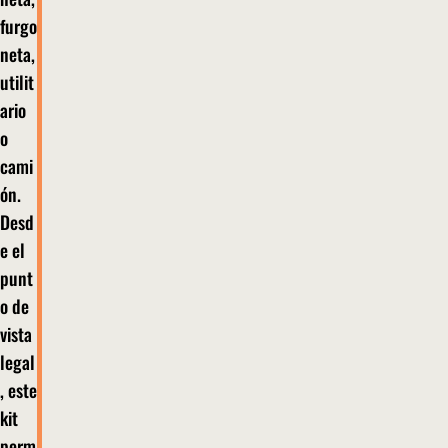
furgo
neta,
utilit
ario
o
cami
ón.
Desd
e el
punt
o de
vista
legal
, este
kit
perm