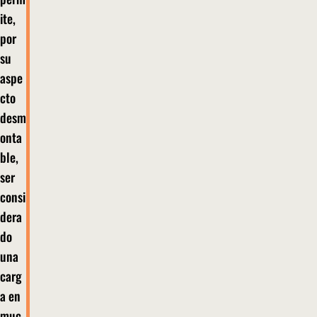
ite,
por
su
aspe
cto
desm
onta
ble,
ser
consi
dera
do
una
carg
a en
muc