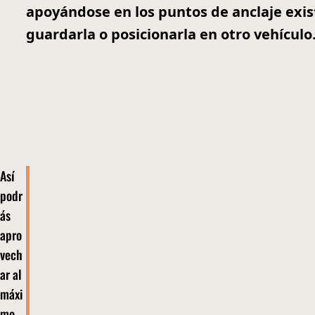
apoyándose en los puntos de anclaje exi
guardarla o posicionarla en otro vehículo
Así
podr
ás
apro
vech
ar al
máxi
mo