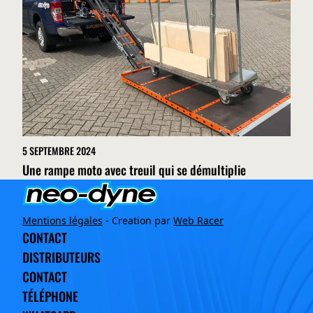
5 SEPTEMBRE 2024
Une rampe moto avec treuil qui se démultiplie
Mentions légales
- Creation par
Web Racer
CONTACT
DISTRIBUTEURS
CONTACT
TÉLÉPHONE