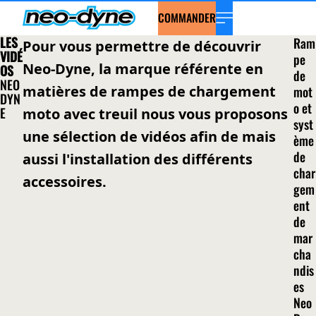
COMMANDER
LES
Ram
Pour vous permettre de découvrir
VIDÉ
pe
Neo-Dyne, la marque référente en
OS
de
NEO
matières de rampes de chargement
mot
DYN
o et
E
moto avec treuil nous vous proposons
syst
une sélection de vidéos afin de mais
ème
de
aussi l'installation des différents
char
accessoires.
gem
ent
de
mar
cha
ndis
es
Neo