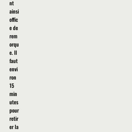
nt
ainsi
offic
e de
rem
orqu
e. Il
faut
envi
ron
15
min
utes
pour
retir
er la