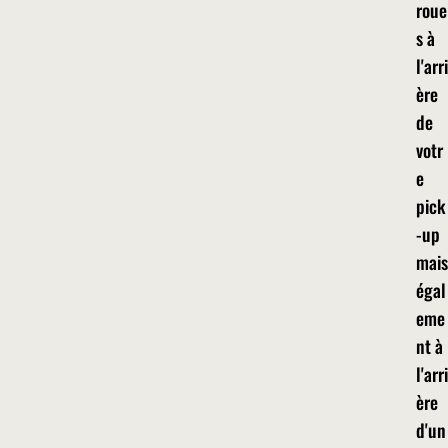
roue
s à
l'arri
ère
de
votr
e
pick
-up
mais
égal
eme
nt à
l'arri
ère
d'un