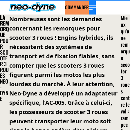
COMMANDER
LA
Mie
Nombreuses sont les demandes
REM
ux
concernant les remorques pour
ORQ
qu'u
UE
scooter 3 roues ! Engins hybrides, ils
ne
POU
rem
R
nécessitent des systèmes de
orqu
SCO
transport et de fixation fiables, sans
e
OTE
R 3
scoo
compter que les scooters 3 roues
ROU
ter
figurent parmi les motos les plus
ES
3
NEO
lourdes du marché. À leur attention,
roue
-
s
DYN
Neo-Dyne a développé un adaptateur
cont
E
spécifique, l'AC-005. Grâce à celui-ci,
re le
vol :
les possesseurs de scooter 3 roues
ram
peuvent transporter leur moto soit
pes