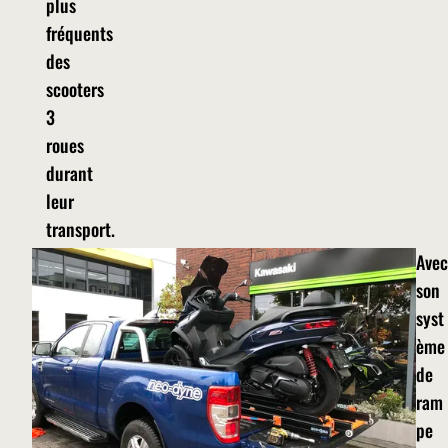
plus
fréquents
des
scooters
3
roues
durant
leur
transport.
Avec
son
syst
ème
de
ram
pe