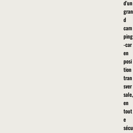
d'un
gran
d
cam
ping
-car
en
posi
tion
tran
sver
sale,
en
tout
e
sécu