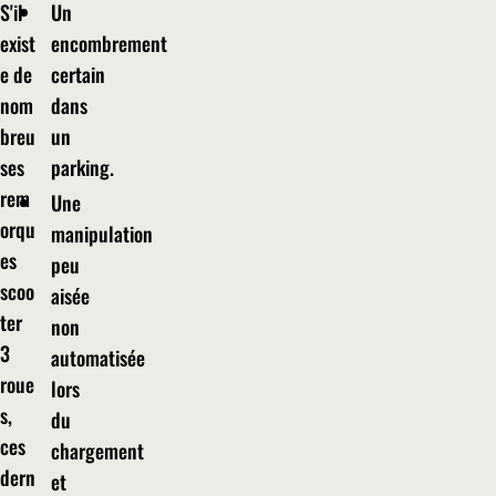
S'il
Un
exist
encombrement
e de
certain
nom
dans
breu
un
ses
parking.
rem
Une
orqu
manipulation
es
peu
scoo
aisée
ter
non
3
automatisée
roue
lors
s,
du
ces
chargement
dern
et