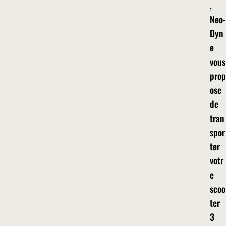
,
Neo-
Dyn
e
vous
prop
ose
de
tran
spor
ter
votr
e
scoo
ter
3