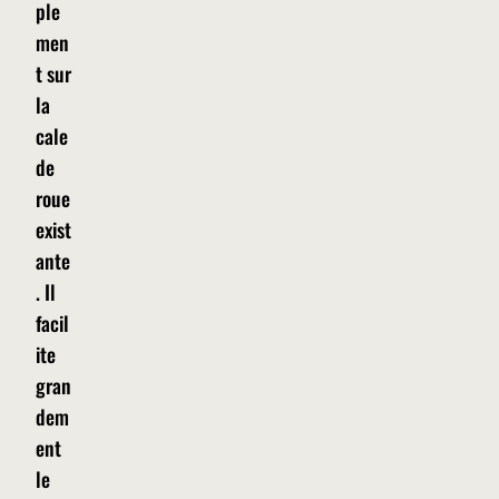
ple
men
t sur
la
cale
de
roue
exist
ante
. Il
facil
ite
gran
dem
ent
le