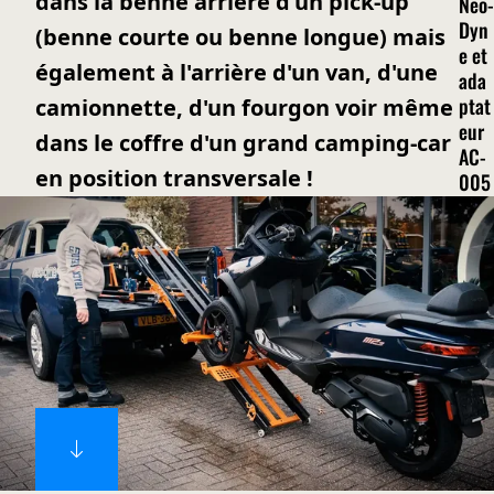
dans la benne arrière d'un pick-up
Neo-
Dyn
(benne courte ou benne longue) mais
e et
également à l'arrière d'un van, d'une
ada
ptat
camionnette, d'un fourgon voir même
eur
dans le coffre d'un grand camping-car
AC-
en position transversale !
005