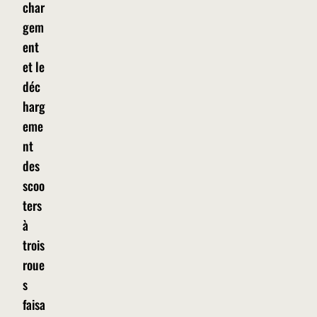
char
gem
ent
et le
déc
harg
eme
nt
des
scoo
ters
à
trois
roue
s
faisa