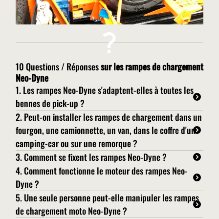
10 Questions / Réponses
sur les rampes de chargement
Neo-Dyne
1. Les rampes Neo-Dyne s'adaptent-elles à toutes les
bennes de pick-up ?
Neo-Dyne propose des rampes de chargement avec
2. Peut-on installer les rampes de chargement dans un
fourgon, une camionnette, un van, dans le coffre d'un
treuil pour tous les pick-up qu'il s'agisse de modèles
camping-car ou sur une remorque ?
américains ou européens avec simple ou double
Les rampes de chargement Neo-Dyne avec treuil
3. Comment se fixent les rampes Neo-Dyne ?
cabines (Bennes courtes et bennes longues). Il est
peuvent s'installer à l'arrière de fourgons,
Les rampes de chargement Neo-Dyne avec treuil pour
4. Comment fonctionne le moteur des rampes Neo-
également possible de réaliser une rampe sur mesure à
Dyne ?
camionnettes, vans, dans le coffre d'un grand camping-
pick-up se fixent directement sur les différentes points
vos dimensions exactes. Neo-Dyne propose également
Les rampes moto Neo-Dyne avec treuil pour pick-up
5. Une seule personne peut-elle manipuler les rampes
car en position transversale et même sur des
d'ancrage présents dans les bennes ou les engins
une exclusivité mondiale avec une rampe pliable (AUN
de chargement moto Neo-Dyne ?
sont équipées d'un moteur électrique puissant qui est
remorques tout en bénéficiant des mêmes avantages
utilitaires grâce au kit de fixation sans perçage AC-012.
150) qui vous permet de fermer votre benne après