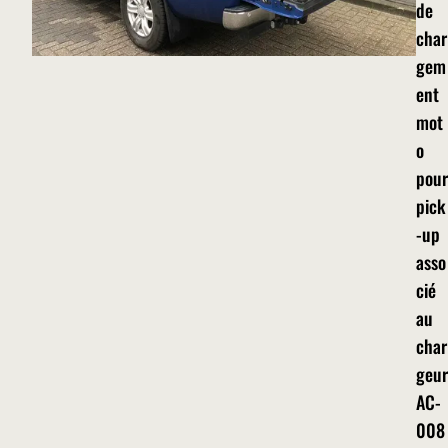
de
char
gem
ent
mot
o
pour
pick
-up
asso
cié
au
char
geur
AC-
008