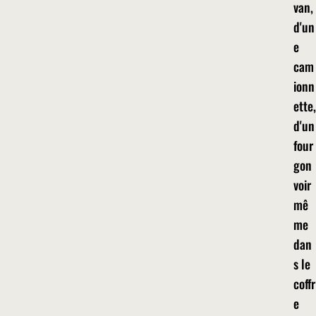
van,
d'un
e
cam
ionn
ette,
d'un
four
gon
voir
mê
me
dan
s le
coffr
e