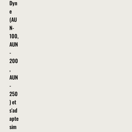
Dyn
e
(AU
N-
100,
AUN
-
200
,
AUN
-
250
) et
s'ad
apte
sim