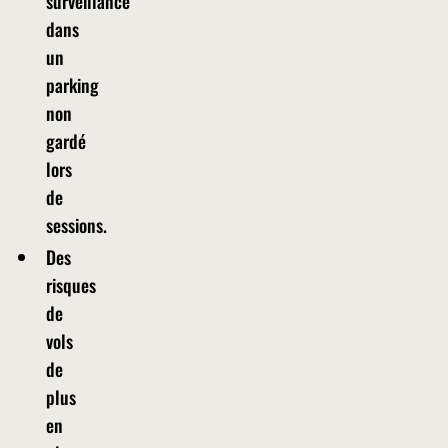
surveillance
dans
un
parking
non
gardé
lors
de
sessions.
Des
risques
de
vols
de
plus
en