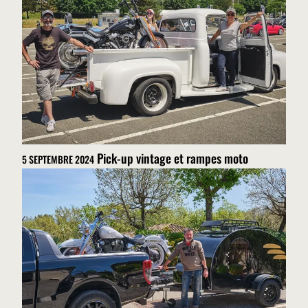
brevets de la rampe de chargement pliable pour pick-
up ! Une innovation majeure saluée par de nombreuses
revues professionnelles. Si l'on ajoute à cela le
partenariat officiel passé avec le constructeur Harley
Davidson, il ne fait aucun doute que Neo-Dyne est la
marque de référence en matières de rampe de
chargement.
Pick-up vintage et rampes moto
5 SEPTEMBRE 2024